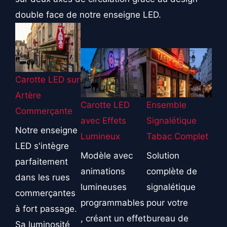
double face de notre enseigne LED.
Carotte LED sur
Artère
Carotte LED
Ensemble
Commerçante
avec Effets
Signalétique
Notre enseigne
Lumineux
Tabac Complet
LED s'intègre
Modèle avec
Solution
parfaitement
animations
complète de
dans les rues
lumineuses
signalétique
commerçantes
programmables
pour votre
à fort passage.
, créant un effet
bureau de
Sa luminosité