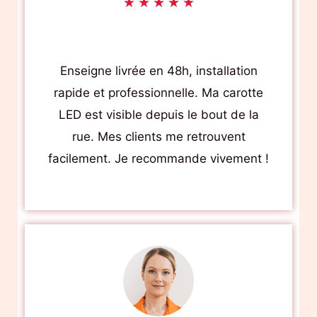
R
★
★
★
★
★
Jean-Pierre Martin Gérant de Tabac
a
— Paris
t
Enseigne livrée en 48h, installation
e
rapide et professionnelle. Ma carotte
d
LED est visible depuis le bout de la
5
rue. Mes clients me retrouvent
o
facilement. Je recommande vivement !
u
t
o
f
5