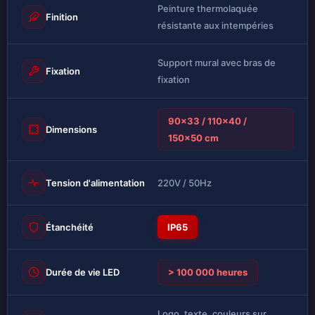
Peinture thermolaquée
Finition
résistante aux intempéries
Support mural avec bras de
Fixation
fixation
90×33 / 110×40 /
Dimensions
150×50 cm
Tension d'alimentation
220V / 50Hz
Étanchéité
IP65
Durée de vie LED
> 100 000 heures
Logo, texte, couleurs sur