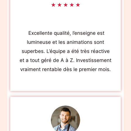
R
★
★
★
★
★
Marie Dupont Buraliste
a
— Lyon
t
Excellente qualité, l’enseigne est
e
lumineuse et les animations sont
d
superbes. L’équipe a été très réactive
5
et a tout géré de A à Z. Investissement
o
vraiment rentable dès le premier mois.
u
t
o
f
5