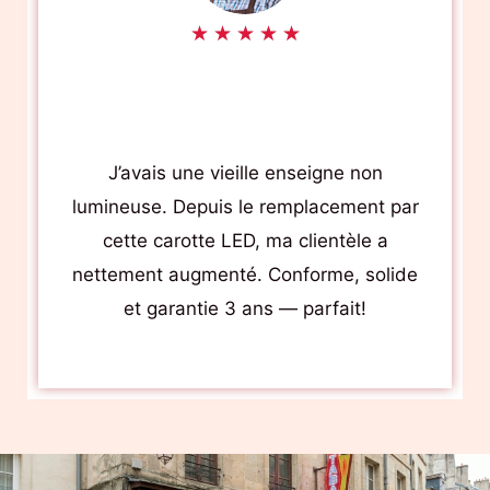
R
★
★
★
★
★
Ahmed Benali Propriétaire Tabac-
a
Presse
t
— Marseille
e
J’avais une vieille enseigne non
d
lumineuse. Depuis le remplacement par
5
cette carotte LED, ma clientèle a
o
nettement augmenté. Conforme, solide
u
et garantie 3 ans — parfait!
t
o
f
5